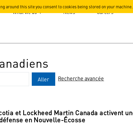
ation
ing around this site you consent to cookies being stored on your machine.
What we do
News
Careers
anadiens
Recherche avancée
Aller
cotia et Lockheed Martin Canada activent un
 défense en Nouvelle-Écosse