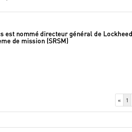
cs est nommé directeur général de Lockhee
stème de mission (SRSM)
«
1