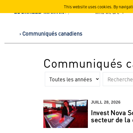
Lockheed Martin Corpor
This website uses cookies. By navigat
Who we are
Communiqués canadiens
Communiqués c
Année
Mots
clé
JUILL 28, 2026
Invest Nova S
secteur de la