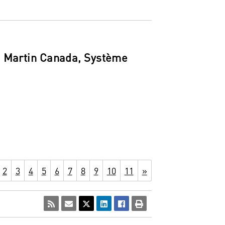
d Martin Canada, Système
2
3
4
5
6
7
8
9
10
11
»