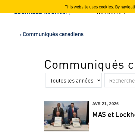
Lockheed Martin Corpor
This website uses cookies. By navigat
Who we are
Communiqués canadiens
Communiqués c
Année
Mots
clé
AVR 21, 2026
MAS et Lockhe