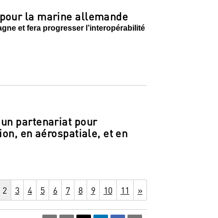
 pour la marine allemande
gne et fera progresser l’interopérabilité
un partenariat pour
on, en aérospatiale, et en
2
3
4
5
6
7
8
9
10
11
»